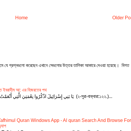
Home
Older Po
যমে যে প্রশ্নগুলো করেছেন এখানে সেগুলোর উত্তর তালিকা আকারে দেওয়া হয়েছে। বিগত
যরত ইবরাহীম আ: এর হিজরতের পথ
يَا بَنِي إِسْرَائِيلَ اذْكُرُوا نِعْمَتِيَ الَّتِي أَنْعَمْتُ عَلَيْكُمْ وَأَنِّي فَضَّلْتُكُمْ عَلَى الْعَالَمِينَ (২-সুরা-বাক্বারা:১২২.)...
Tafhimul Quran Windows App - Al quran Search And Browse Fo
্যাপ