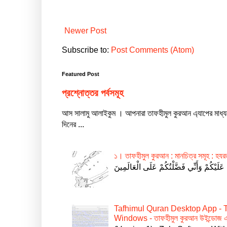
Newer Post
Subscribe to:
Post Comments (Atom)
Featured Post
প্রশ্নোত্তর পর্বসমূহ
আস সালামু আলাইকুম । আপনারা তাফহীমুল কুরআন এ্যাপের মাধ্
দিনের ...
১। তাফহীমুল কুরআন : মানচিত্র সমূহ : হ
Tafhimul Quran Desktop App - 
Windows - তাফহীমুল কুরআন উইন্ডোজ এ