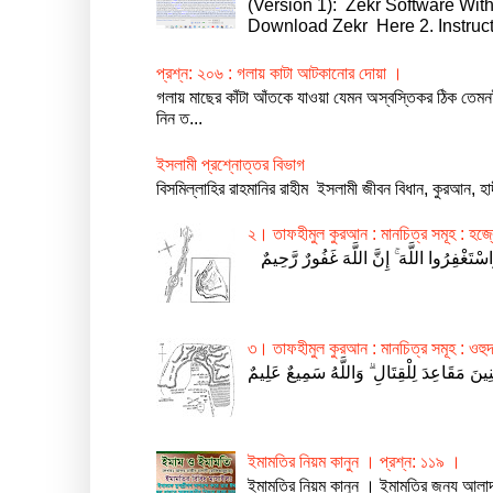
(Version 1): Zekr Software With Ta
Download Zekr Here 2. Instruct
প্রশ্ন: ২০৬ : গলায় কাটা আটকানোর দোয়া ।
গলায় মাছের কাঁটা আঁতকে যাওয়া যেমন অস্বস্তিকর ঠিক তেম
নিন ত...
ইসলামী প্রশ্নোত্তর বিভাগ
বিসমিল্লাহির রাহমানির রাহীম ইসলামী জীবন বিধান, কুরআন, হ
২। তাফহীমুল কুরআন : মানচিত্র সমূহ : হজ্বে
৩। তাফহীমুল কুরআন : মানচিত্র সমূহ : ওহুদ 
ইমামতির নিয়ম কানুন । প্রশ্ন: ১১৯ ।
ইমামতির নিয়ম কানুন । ইমামতির জন্য আলা