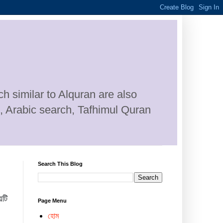
h similar to Alquran are also
n, Arabic search, Tafhimul Quran
Search This Blog
়টি
Page Menu
হোম