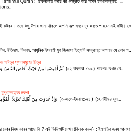
fhimul Quran : ডাউনলোড করার পর এক্সট্রাক্ট করে নিবেন ইনশাআল্লাহ: 1.
ions...
নই কষ্টকর। তবে কিছু উপায় জানা থাকলে আপনি অল্প সময়ে দূর করতে পারবেন এই কাঁটা। জ
াদীস, ইতিহাস, ফিকাহ, আধুনিক ইসলামী যুগ জিজ্ঞাসা ইত্যাদি সংক্রান্ত আপনার যে কোন প..
র পবিত্র স্থানসমূহের চিত্র
ثُمَّ أَفِيضُوا مِنْ حَيْثُ أَفَاضَ النَّاسُ وَاسْتَغْفِرُوا اللَّهَ ۚ إِنَّ اللَّهَ غَفُورٌ رَّحِيمٌ (০২-বাক্বারা-১৯৯.) তারপর যেখান থে...
যুদ্ধক্ষেত্রের নকশা
وَإِذْ غَدَوْتَ مِنْ أَهْلِكَ تُبَوِّئُ الْمُؤْمِنِينَ مَقَاعِدَ لِلْقِتَالِ ۗ وَاللَّهُ سَمِيعٌ عَلِيمٌ (৩-আলে-ইমরান:১২১.) (হে নবী!৯৪ মুস...
দা কোন নিয়ম কানুন আছে কি ? এই ভিডিওটি দেখুন (ক্লিক করুন) : ইমামতির জন্য আলাদা