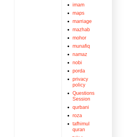
imam
maps
marriage
mazhab
mohor
munafiq
namaz
nobi
porda
privacy
policy
Questions
Session
qurbani
roza
tafhimul
quran