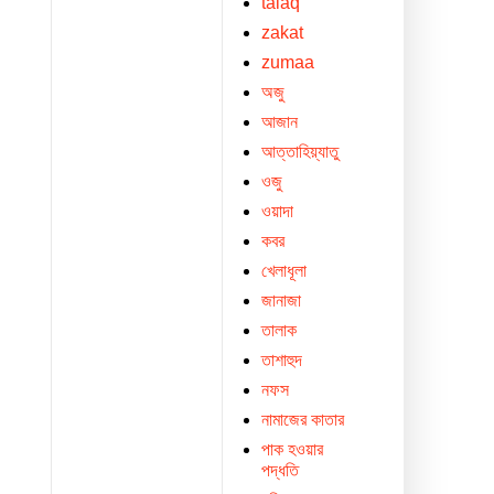
talaq
zakat
zumaa
অজু
আজান
আত্তাহিয়্যাতু
ওজু
ওয়াদা
কবর
খেলাধূলা
জানাজা
তালাক
তাশাহুদ
নফস
নামাজের কাতার
পাক হওয়ার
পদ্ধতি