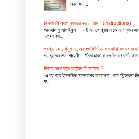
নিয়ম কান...
ডিকশনারী এ্যাপ ব্যবহার করার নিয়ম। (instructions)
আসসালামু আলাইকুম । এই এ্যাপে প্রায় সাড়ে সাতাত্তর 
প্রেস কর...
প্রশ্ন: ৪৮ : রাসুল সা: এর বক্ষবিদীর্ণ হওয়ার ঘটনা কতবার সং
ড. মুহাম্মদ ঈসা শাহেদী: ‘সিনা চাক’ বা বক্ষবিদারণ শব্দটি উ
বিবাহে গায়ে হলুদ অনুষ্ঠান কি জায়েজ ?
এ ব্যাপারে ইসলামিক স্কলারদের আলোচনা থেকে নিন্মোক্ত বিষ
ক...