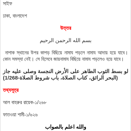
সাইফ
ঢাকা, বাংলাদেশ
উত্তর
بسم الله الرحمن الرحيم
নাপাক স্থানের উপর কাপড় বিছিয়ে নামায পড়লে নামায আদায় হয়ে যাবে।
কোন সমস্যা নেই। সে হিসেবে জায়নামায বিছিয়ে নামায পড়লেও হয়ে যাবে।
لو بسط الثوب
الطاهر على الأرض النجسة وصلى عليه جاز
(البحر الرائق، كتاب الصلاة،
باب شروط الصلاة-1/268)
তথ্যসূত্র
আল বাহরুর রায়েক-১/২৬৮
ফাতওয়া শামী-১/৬২৬
والله اعلم بالصواب