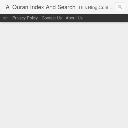
Al Quran Index And Search
This Blog Contains Al Quran Indexing. Al Quran Searching. The Bible Verse which similar to Alquran are also described in this Blog. Tags: Al Quran, Arabic, Tafhimul Quran, Tafheemul Quran, Arabic search, Tafhimul Quran App, Al Quran Search, আল কুরআন, তাফহীমুল কুরআন, তাফহিমুল কুরআন।
হোম
Privacy Policy
Contact Us
About Us