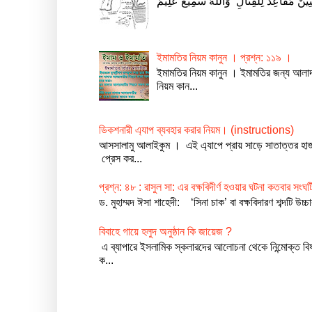
ইমামতির নিয়ম কানুন । প্রশ্ন: ১১৯ ।
ইমামতির নিয়ম কানুন । ইমামতির জন্য আলা
নিয়ম কান...
ডিকশনারী এ্যাপ ব্যবহার করার নিয়ম। (instructions)
আসসালামু আলাইকুম । এই এ্যাপে প্রায় সাড়ে সাতাত্তর 
প্রেস কর...
প্রশ্ন: ৪৮ : রাসুল সা: এর বক্ষবিদীর্ণ হওয়ার ঘটনা কতবার সং
ড. মুহাম্মদ ঈসা শাহেদী: ‘সিনা চাক’ বা বক্ষবিদারণ শব্দটি উ
বিবাহে গায়ে হলুদ অনুষ্ঠান কি জায়েজ ?
এ ব্যাপারে ইসলামিক স্কলারদের আলোচনা থেকে নিন্মোক্ত বিষ
ক...