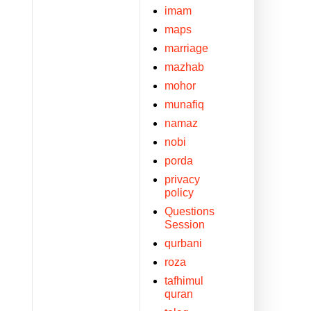
imam
maps
marriage
mazhab
mohor
munafiq
namaz
nobi
porda
privacy
policy
Questions
Session
qurbani
roza
tafhimul
quran