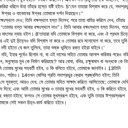
করিয়া ধরিলে উহা তাঁহার হস্তে যষ্টি হইল-
5
“যেন তাহারা বিশ্বাস করে যে, সদাপ্রভ
কের ঈশ্বর ও যাকোবের ঈশ্বর তোমাকে দর্শন দিয়াছেন।”
ষঃস্থলে দেও; তিনি বক্ষস্থলে হস্ত দিলেন; পরে তাহা বাহির করিলে দেখ, তাঁহার
 “তোমার হস্ত আবার বক্ষঃস্থলে দাও”। তিনি আবার বক্ষঃস্থলে হস্ত দিলেন, পরে
হার মাংসের ন্যায় হইল।
8
‘তাহারা যদি তোমাকে বিশ্বাস না করে, এবং ঐ প্রথম চিহ্
 এই দুই চিহ্নেও যদি বিশ্বাস না করে ও তোমার রবে মনোযোগ না করে, তবে তুমি
ি নদী হইতে যে জল তুলিবে, তাহা শুষ্ক ভূমিতে রক্ত হইয়া যাইবে।’
টু নহি, ইহার পূর্বেও ছিলাম না, বা এই দাসের সহিত তোমার আলাপ করিবার পরেও নহি
ন, মনুষ্যের মুখ কে নির্মাণ করিয়াছে? আর বোবা, বধির, চক্ষুষমান বা অন্ধকে কে নির্
ি তোমার মুখের সহবর্তী হইব, ও কি বলিতে হইবে, তোমাকে জানাইব।
13
তিনি
 চাও, পাঠাও।
14
তখন মোশির প্রতি সদাপ্রভুর ক্রোধ প্রজ্বলিত হইল; তিনি
 সে সুবক্তা; আরও দেখ, সে তোমার সহিত সাক্ষাৎ করিতে আসিতেছে; তোমাকে দেখি
ক্য দিবে; এবং আমি তোমার মুখের ও তাহার মুখের সহবর্তী হইব, ও কি করিতে হইবে,
ে বক্তা হইবে; ফলতঃ সে তোমার মুখস্বরূপ হইবে, এবং তুমি তাহার ঈশ্বরস্বরূপ
তোমাকে সেই সকল চিহ্ন-কার্য করিতে হইবে।