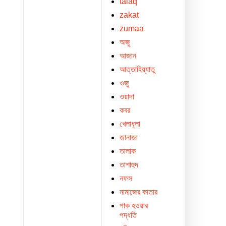
talaq
zakat
zumaa
অজু
আজান
আত্তাহিয়্যাতু
ওজু
ওয়াদা
কবর
খেলাধূলা
জানাজা
তালাক
তাশাহুদ
নফস
নামাজের কাতার
পাক হওয়ার
পদ্ধতি