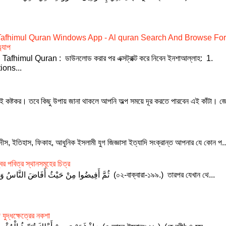
Tafhimul Quran Windows App - Al quran Search And Browse Fo
্যাপ
fhimul Quran : ডাউনলোড করার পর এক্সট্রাক্ট করে নিবেন ইনশাআল্লাহ: 1.
ions...
নই কষ্টকর। তবে কিছু উপায় জানা থাকলে আপনি অল্প সময়ে দূর করতে পারবেন এই কাঁটা। জ
াদীস, ইতিহাস, ফিকাহ, আধুনিক ইসলামী যুগ জিজ্ঞাসা ইত্যাদি সংক্রান্ত আপনার যে কোন প..
র পবিত্র স্থানসমূহের চিত্র
ثُمَّ أَفِيضُوا مِنْ حَيْثُ أَفَاضَ النَّاسُ وَاسْتَغْفِرُوا اللَّهَ ۚ إِنَّ اللَّهَ غَفُورٌ رَّحِيمٌ (০২-বাক্বারা-১৯৯.) তারপর যেখান থে...
যুদ্ধক্ষেত্রের নকশা