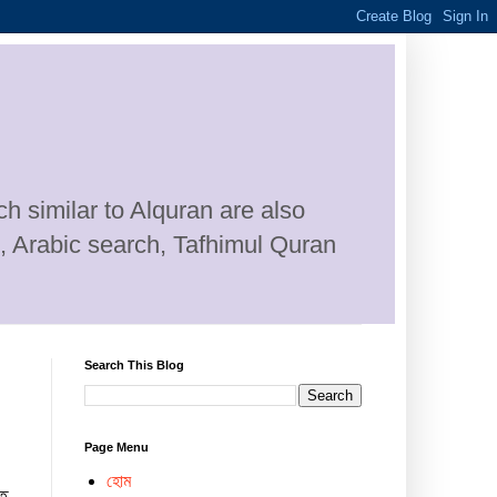
h similar to Alquran are also
n, Arabic search, Tafhimul Quran
Search This Blog
Page Menu
হোম
্ত