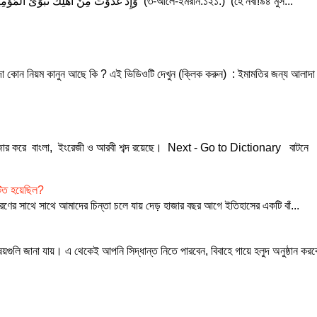
وَإِذْ غَدَوْتَ مِنْ أَهْلِكَ تُبَوِّئُ الْمُؤْمِنِينَ مَقَاعِدَ لِلْقِتَالِ ۗ وَاللَّهُ سَمِيعٌ عَلِيمٌ (৩-আলে-ইমরান:১২১.) (হে নবী!৯৪ মুস...
দা কোন নিয়ম কানুন আছে কি ? এই ভিডিওটি দেখুন (ক্লিক করুন) : ইমামতির জন্য আলাদা
হাজার করে বাংলা, ইংরেজী ও আরবী শব্দ রয়েছে। Next - Go to Dictionary বাটনে
ঘটিত হয়েছিল?
চ্চারণের সাথে সাথে আমাদের চিন্তা চলে যায় দেড় হাজার বছর আগে ইতিহাসের একটি বাঁ...
য়গুলি জানা যায়। এ থেকেই আপনি সিদ্ধান্ত নিতে পারবেন, বিবাহে গায়ে হলুদ অনুষ্ঠান করব