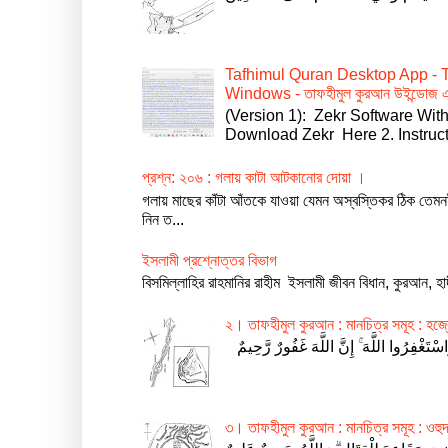
Tafhimul Quran Desktop App - 
Windows - তাফহীমুল কুরআন উইন্ডোজ এ
(Version 1): Zekr Software With Ta
Download Zekr Here 2. Instruct
প্রশ্ন: ২০৬ : গলায় কাটা আটকানোর দোয়া ।
গলায় মাছের কাঁটা আঁতকে যাওয়া যেমন অস্বস্তিকর ঠিক তেম
নিন ত...
ইসলামী প্রশ্নোত্তর বিভাগ
বিসমিল্লাহির রাহমানির রাহীম ইসলামী জীবন বিধান, কুরআন, হ
২। তাফহীমুল কুরআন : মানচিত্র সমূহ : হজ্বে
৩। তাফহীমুল কুরআন : মানচিত্র সমূহ : ওহুদ 