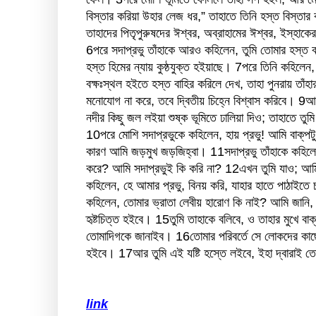
বিস্তার করিয়া উহার লেজ ধর,” তাহাতে তিনি হস্ত বিস্তার 
তাহাদের পিতৃপুরুষদের ঈশ্বর, অব্রাহামের ঈশ্বর, ইস্‌হা
6
পরে সদাপ্রভু তাঁহাকে আরও কহিলেন, তুমি তোমার হস্ত বক্
হস্ত হিমের ন্যায় কুষ্ঠযুক্ত হইয়াছে।
7
পরে তিনি কহিলেন,
বক্ষঃস্থল হইতে হস্ত বাহির করিলে দেখ, তাহা পুনরায় তাঁ
মনোযোগ না করে, তবে দ্বিতীয় চিহ্নে বিশ্বাস করিবে।
9
আর
নদীর কিছু জল লইয়া শুষ্ক ভূমিতে ঢালিয়া দিও; তাহাতে তুম
10
পরে মোশি সদাপ্রভুকে কহিলেন, হায় প্রভু! আমি বাক্‌প
কারণ আমি জড়মুখ জড়জিহ্বা।
11
সদাপ্রভু তাঁহাকে কহিলে
করে? আমি সদাপ্রভুই কি করি না?
12
এখন তুমি যাও; আম
কহিলেন, হে আমার প্রভু, বিনয় করি, যাহার হাতে পাঠাইতে
কহিলেন, তোমার ভ্রাতা লেবীয় হারোণ কি নাই? আমি জানি,
হৃষ্টচিত্ত হইবে।
15
তুমি তাহাকে বলিবে, ও তাহার মুখে বা
তোমাদিগকে জানাইব।
16
তোমার পরিবর্তে সে লোকদের কাছ
হইবে।
17
আর তুমি এই যষ্টি হস্তে লইবে, ইহা দ্বারাই 
link