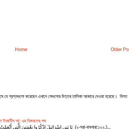
Home
Older Po
যমে যে প্রশ্নগুলো করেছেন এখানে সেগুলোর উত্তর তালিকা আকারে দেওয়া হয়েছে। বিগত
যরত ইবরাহীম আ: এর হিজরতের পথ
يَا بَنِي إِسْرَائِيلَ اذْكُرُوا نِعْمَتِيَ الَّتِي أَنْعَمْتُ عَلَيْكُمْ وَأَنِّي فَضَّلْتُكُمْ عَلَى الْعَالَمِينَ (২-সুরা-বাক্বারা:১২২.)...